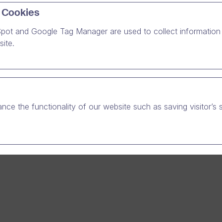
 Cookies
te styrke. Vores kompromisløse værdier har været en del af v
et med virksomheden.
pot and Google Tag Manager are used to collect information 
ite.
nce the functionality of our website such as saving visitor’s 