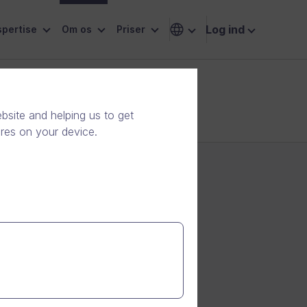
Log ind
pertise
Om os
Priser
site and helping us to get
ores on your device.