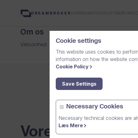
KOMMUNIKATIONSSOFTWAREVIRKS
DREAMBROKER
Om os
Cookie settings
Virksomhed
Karriere
Vores team
Medier
Nyhed
This website uses cookies to perfor
information on how the website conte
Cookie Policy
Save Settings
Necessary Cookies
Necessary technical cookies are al
Læs Mere
Vores team