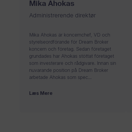
Mika Ahokas
Administrerende direktør
Mika Ahokas är koncernchef, VD och
styrelseordförande för Dream Broker
koncern och företag. Sedan företaget
grundades har Ahokas stöttat företaget
som investerare och rådgivare. Innan sin
nuvarande position på Dream Broker
arbetade Ahokas som spec...
Læs Mere