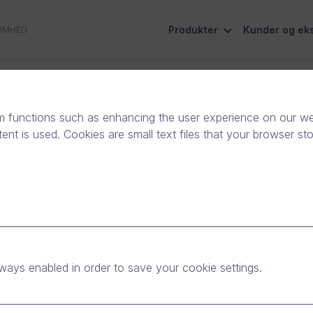
Produkter
Kunder og eks
OMHED
sarkiv
Samfundsansvar
Kontakt os
m functions such as enhancing the user experience on our web
nt is used. Cookies are small text files that your browser st
ways enabled in order to save your cookie settings.