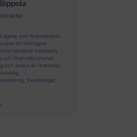
Sippola
direktør
a agerar som finansdirektör.
svarar för företagets
etta inkluderar företagets
g och finansiella resurser,
ng och analys av finansiella
dovisning,
shantering, investeringar,
e