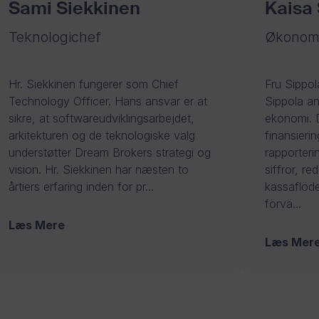
Sami Siekkinen
Kaisa 
Teknologichef
Økonomi
Hr. Siekkinen fungerer som Chief
Fru Sippol
Technology Officer. Hans ansvar er at
Sippola an
sikre, at softwareudviklingsarbejdet,
ekonomi. D
arkitekturen og de teknologiske valg
finansierin
understøtter Dream Brokers strategi og
rapporteri
vision. Hr. Siekkinen har næsten to
siffror, re
årtiers erfaring inden for pr...
kassaflöde
förvä...
Læs Mere
Læs Mer