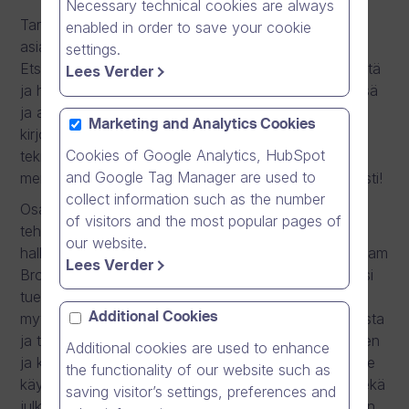
Necessary technical cookies are always
Tarjoamme erinomaisia uramahdollisuuksia
enabled in order to save your cookie
asiakkuudenhallinnasta kiinnostuneille henkilöille.
settings.
Etsimme henkilöitä, joilla on jo taustaa B2B-myynnistä
Lees Verder
ja haluavat edelleen kehittyä laaja-alaisesti myynnissä
ja asiakastyössä. Nyt sinulla on mahdollisuus päästä
Marketing and Analytics Cookies
kirjoittamaan historiaa suomalaisen
Cookies of Google Analytics, HubSpot
teknologiainnovaation matkalle kohti globaalia
and Google Tag Manager are used to
menestystä, joten hae avoimia tehtäviämme rohkeasti!
collect information such as the number
Osana myynti- ja asiakkuudenhallintayksikköämme
of visitors and the most popular pages of
tehtävänäsi on henkilökohtainen suoramyynti ja
our website.
hallitset omaa asiakasportfoliotasi, joka koostuu Dream
Lees Verder
Brokerin suomalaisista asiakasorganisaatioista. Tiimisi
tuella sinulla on täysi omistajuus koko
myyntiprosessista – alkaen asiakkaiden kontaktoinnista
Additional Cookies
ja tapaamisten sopimisesta aina tarjousten laatimiseen
Additional cookies are used to enhance
ja kauppojen tekemiseen sekä viestintäratkaisujemme
the functionality of our website such as
käyttöönottoon. Työskentelet päivittäin yksityisen sekä
saving visitor’s settings, preferences and
julkisen sektorin organisaatioiden päätöksentekijöiden