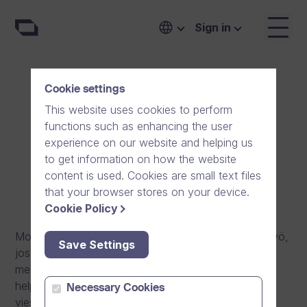
Sign in
Cookie settings
Account Executive
This website uses cookies to perform
functions such as enhancing the user
Espoo, Finland
Full-time
experience on our website and helping us
to get information on how the website
content is used. Cookies are small text files
that your browser stores on your device.
Cookie Policy
Motivoiko sinua merkityksellinen myynti- ja asiakastyö,
Save Settings
jossa pääset aidosti vaikuttamaan organisaatioiden
menestymiseen Suomessa tuotettujen
helppokäyttöisten, laadukkaiden ja tietoturvallisten
Necessary Cookies
viestintäratkaisujen avulla?