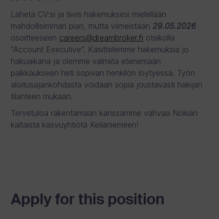
Lähetä CV:si ja tiivis hakemuksesi mielellään
mahdollisimman pian, mutta viimeistään
29.05.2026
osoitteeseen
careers@dreambroker.fi
otsikolla
”Account Executive”. Käsittelemme hakemuksia jo
hakuaikana ja olemme valmiita etenemään
palkkaukseen heti sopivan henkilön löytyessä. Työn
aloitusajankohdasta voidaan sopia joustavasti hakijan
tilanteen mukaan.
Tervetuloa rakentamaan kanssamme vahvaa Nokian
kaltaista kasvuyhtiötä Keilaniemeen!
Apply for this position