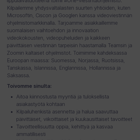
lippulaivatuotteena toimii #One-viestintäohjelmisto.
Kilpailemme yhdysvaltalaisten suurten yhtiöiden, kuten
Microsoftin, Ciscon ja Googlen kanssa videoviestinnän
ohjelmistomarkkinalla. Tarjoamme asiakkaillemme
suomalaisen vaihtoehdon ja innovaation
videokokousten, videopuheluiden ja kaikkeen
päivittäisen viestinnän tarpeisiin haastamalla Teamsin ja
Zoomin kaltaiset ohjelmistot. Toimimme kahdeksassa
Euroopan maassa: Suomessa, Norjassa, Ruotsissa,
Tanskassa, Islannissa, Englannissa, Hollannissa ja
Saksassa.
Toivomme sinulta:
Aitoa kiinnostusta myyntiä ja tuloksellista
asiakastyötä kohtaan
Kilpailuhenkistä asennetta ja halua saavuttaa
päivittäiset, viikoittaiset ja kuukausittaiset tavoitteet
Tavoitteellisuutta oppia, kehittyä ja kasvaa
ammatillisesti