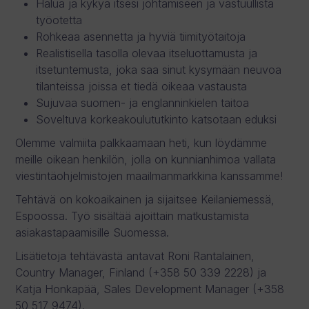
Halua ja kykyä itsesi johtamiseen ja vastuullista
työotetta
Rohkeaa asennetta ja hyviä tiimityötaitoja
Realistisella tasolla olevaa itseluottamusta ja
itsetuntemusta, joka saa sinut kysymään neuvoa
tilanteissa joissa et tiedä oikeaa vastausta
Sujuvaa suomen- ja englanninkielen taitoa
Soveltuva korkeakoulututkinto katsotaan eduksi
Olemme valmiita palkkaamaan heti, kun löydämme
meille oikean henkilön, jolla on kunnianhimoa vallata
viestintäohjelmistojen maailmanmarkkina kanssamme!
Tehtävä on kokoaikainen ja sijaitsee Keilaniemessä,
Espoossa. Työ sisältää ajoittain matkustamista
asiakastapaamisille Suomessa.
Lisätietoja tehtävästä antavat Roni Rantalainen,
Country Manager, Finland (+358 50 339 2228) ja
Katja Honkapää, Sales Development Manager (+358
50 517 9474).