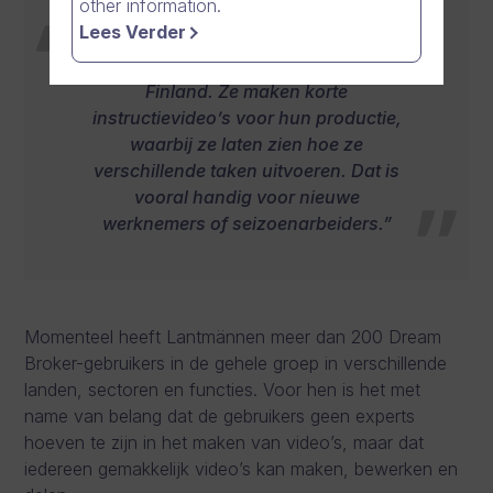
other information.
Lees Verder
“We hebben de grote voordelen van
videoproductie gezien bij een bedrijf in
Finland. Ze maken korte
instructievideo’s voor hun productie,
waarbij ze laten zien hoe ze
verschillende taken uitvoeren. Dat is
vooral handig voor nieuwe
werknemers of seizoenarbeiders.”
Momenteel heeft Lantmännen meer dan 200 Dream
Broker-gebruikers in de gehele groep in verschillende
landen, sectoren en functies. Voor hen is het met
name van belang dat de gebruikers geen experts
hoeven te zijn in het maken van video’s, maar dat
iedereen gemakkelijk video’s kan maken, bewerken en