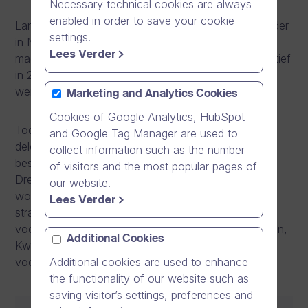
Necessary technical cookies are always
enabled in order to save your cookie
Lantmännen is een landbouwcoöperatie en marktleider
settings.
in Noord-Europa op het gebied van landbouw,
Lees Verder
machines, bio-energie en levensmiddelen. Zij zijn actief
in 20 landen en hebben in totaal ongeveer 10.000
werknemers.
Marketing and Analytics Cookies
Cookies of Google Analytics, HubSpot
Toen Lantmännen tegen problemen aanliep bij het
and Google Tag Manager are used to
delen van best practices in de gehele groep, werd
collect information such as the number
besloten met online video’s te gaan werken. Met
of visitors and the most popular pages of
Dream Broker Studio kon de gehele organisatie
our website.
worden afgestemd op dezelfde doelstellingen en
Lees Verder
strategie. Lantmännen maakt nu gebruik van video’s
voor verschillende afdelingen, zoals IT, HR, Financiën,
Additional Cookies
Kwaliteit, Verkoop en Operations. Zij zien vooral
voordelen in de training:
Additional cookies are used to enhance
the functionality of our website such as
saving visitor’s settings, preferences and