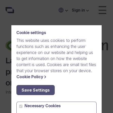
Sign in
Cookie settings
This website uses cookies to perform
functions such as enhancing the user
experience on our website and helping us
to get information on how the website
Lantmännen deelt best
content is used. Cookies are small text files
that your browser stores on your device.
practices in 20 landen via
Cookie Policy
online video’s
Save Settings
Internal Communication
|
Agriculture
Necessary Cookies