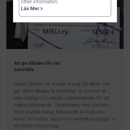
other information.
Läs Mer
Att ge tillbaka till vårt
samhälle
Dream Broker tar socialt ansvar på allvar och
ger aktivt tillbaka till samhället. Vi donerar till
icke-statliga och ideella organisationer för att
hjälpa behövande. Tillsammans med partners
inom psykisk hälsa, bevarande av kulturarv,
konst och kultur, sport och vetenskap bygger vi
en bättre morgondag.