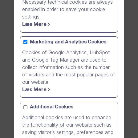
Necessary technical cookies are always
päättynyt
enabled in order to save your cookie
Seuraavaan
settings.
kertaan!
Læs Mere
Marketing and Analytics Cookies
Cookies of Google Analytics, HubSpot
and Google Tag Manager are used to
collect information such as the number
Ilmainen kokeilu
of visitors and the most popular pages of
our website.
Jätä yhteystietosi oheisella
Læs Mere
lomakkeella, niin luomme
sinulle tänään ilmaisen
Additional Cookies
kokeilutilin, ja avaamme
Additional cookies are used to enhance
kokeilujakson minimissään
the functionality of our website such as
kuukaudeksi.
saving visitor’s settings, preferences and
Hallintanäkymässä voit myös