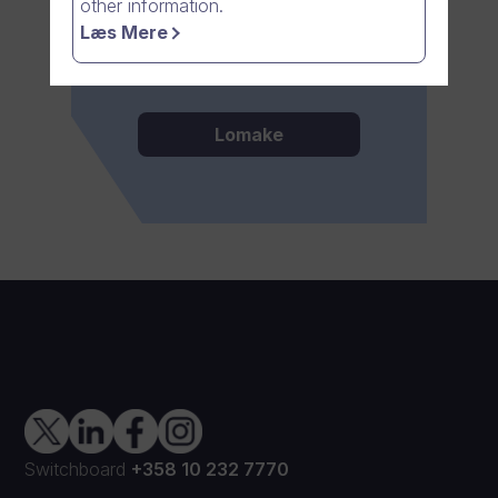
other information.
kutsua kolleegasi
Læs Mere
kokeilemaan Dream Broker
#Onen ominaisuuksia.
Lomake
Switchboard
+358 10 232 7770