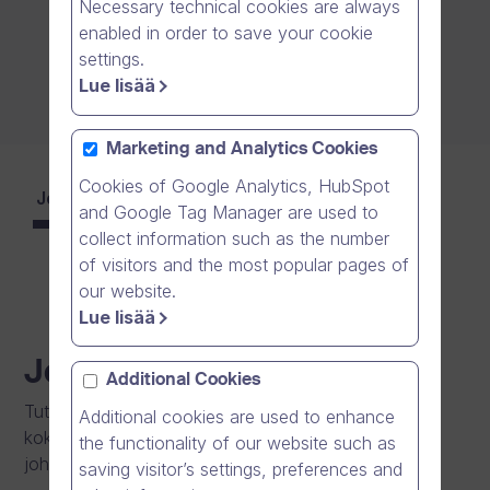
Necessary technical cookies are always
enabled in order to save your cookie
settings.
Lue lisää
Marketing and Analytics Cookies
Cookies of Google Analytics, HubSpot
Johto
Neuvonantajat
and Google Tag Manager are used to
collect information such as the number
of visitors and the most popular pages of
our website.
Lue lisää
Johto
Additional Cookies
Tutustu johtoryhmäämme, jolla on vuosikymmenten
Additional cookies are used to enhance
kokemus alalta sekä yhteistyöstä Dream Brokerin
the functionality of our website such as
johtamisessa
saving visitor’s settings, preferences and