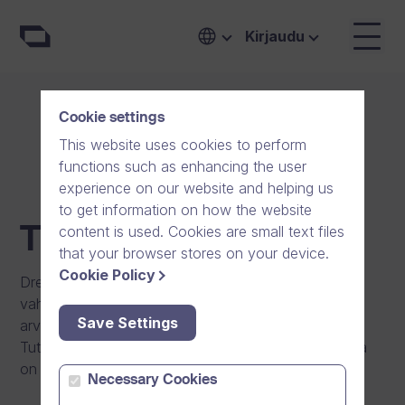
Kirjaudu
Cookie settings
This website uses cookies to perform
functions such as enhancing the user
experience on our website and helping us
to get information on how the website
content is used. Cookies are small text files
Tiimimme
that your browser stores on your device.
Cookie Policy
Dream Brokerilla henkilöstömme on suurin
vahvuutemme ja voimavaramme. Tinkimättömät
Save Settings
arvomme ovat olleet osa matkaamme alusta asti.
Tutustu intohimoisten asiantuntijoidemme tiimiin, joka
on kasvanut yhdessä yrityksen kanssa.
Necessary Cookies