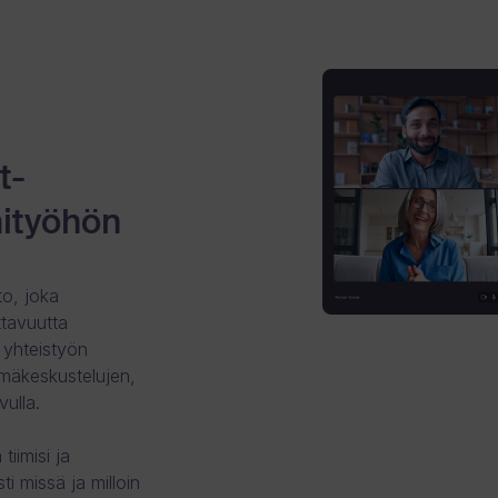
t-
mityöhön
to, joka
ttavuutta
 yhteistyön
mäkeskustelujen,
vulla.
tiimisi ja
i missä ja milloin