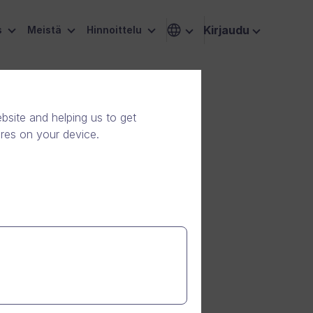
Kirjaudu
s
Meistä
Hinnoittelu
site and helping us to get
ores on your device.