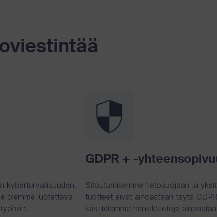
eoviestintää
GDPR + -yhteensopivu
n kyberturvallisuuden,
Sitoutumisemme tietosuojaan ja yksit
e olemme luotettava
tuotteet eivät ainoastaan täytä GDPR
istyöhön.
käsittelemme henkilötietoja ainoasta