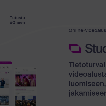
Tutustu
#Oneen
Online-videoalust
Tietoturval
videoalust
luomiseen, 
jakamisee