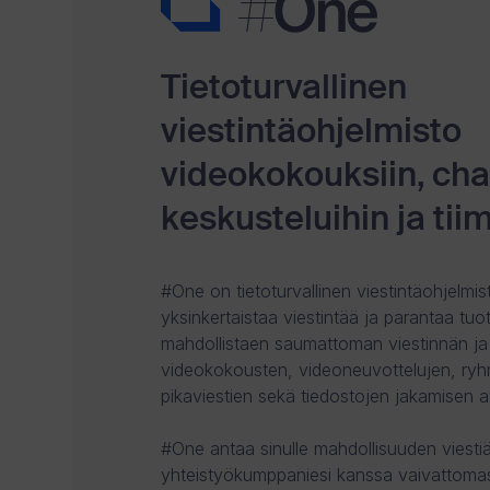
ohjelmis
to
Tietoturvallinen
yrityksill
viestintäohjelmisto
videokokouksiin, cha
e.
keskusteluihin ja tii
Viesti ja
#One on tietoturvallinen viestintäohjelmis
yksinkertaistaa viestintää ja parantaa tuo
tee
mahdollistaen saumattoman viestinnän ja
videokokousten, videoneuvottelujen, ryh
yhteist
pikaviestien sekä tiedostojen jakamisen a
#One antaa sinulle mahdollisuuden viestiä 
yötä
yhteistyökumppaniesi kanssa vaivattomast