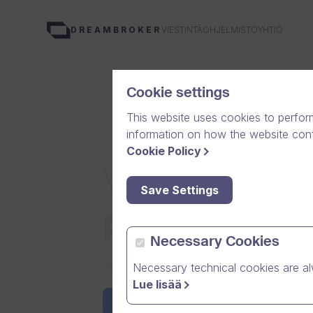
VIESTINTÄOHJELMISTOYHTIÖ
DREAMBROKER
Cookie settings
This website uses cookies to perfor
information on how the website conte
Cookie Policy
Viesti helposti
Save Settings
perheesi
ja
y
Necessary Cookies
kanssa ilmais
Necessary technical cookies are al
Lue lisää
Get #One for FREE