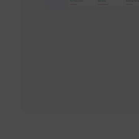
Tietoturv
allinen
online-
videoalu