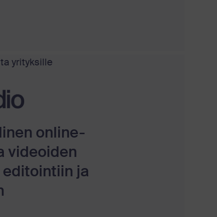
a yrityksille
linen online-
a videoiden
editointiin ja
n