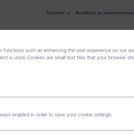
Tuotteet
Asiakkaat ja asiantuntemu
m functions such as enhancing the user experience on our web
nt is used. Cookies are small text files that your browser st
stäviesi
eksi
ways enabled in order to save your cookie settings.