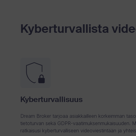
jakeluu
Kyberturvallista vid
n
.
See Pricing
Explore Studio
Kyberturvallisuus
Dream Broker tarjoaa asiakkailleen korkeimman taso
tietoturvan sekä GDPR-vaatimuksenmukaisuuden. M
ratkaisusi kyberturvalliseen videoviestintään ja yhte