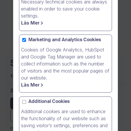
Necessary technical cookies are always
enabled in order to save your cookie
settings.
Läs Mer
Marketing and Analytics Cookies
Cookies of Google Analytics, HubSpot
and Google Tag Manager are used to
Starter
collect information such as the number
of visitors and the most popular pages of
1-9 användare
our website.
Läs Mer
25 EUR (€)
per användare årligen
Additional Cookies
Köp nu
Additional cookies are used to enhance
Prova det gratis
the functionality of our website such as
saving visitor’s settings, preferences and
Inget kreditkort krävs för provperioden