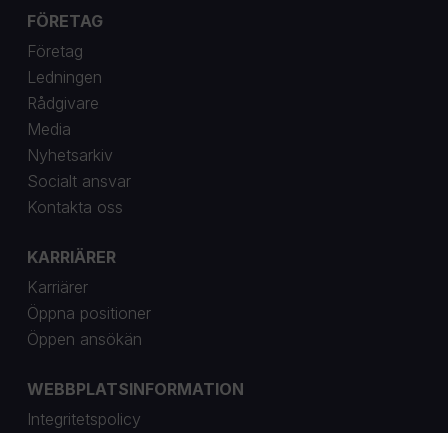
FÖRETAG
Företag
Ledningen
Rådgivare
Media
Nyhetsarkiv
Socialt ansvar
Kontakta oss
KARRIÄRER
Karriärer
Öppna positioner
Öppen ansökän
WEBBPLATSINFORMATION
Integritetspolicy
Cookie inställningar