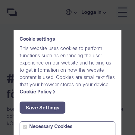
Jämför priser och planer för ditt företag | #One
Logga in
Cookie settings
This website uses cookies to perform
functions such as enhancing the user
experience on our website and helping us
to get information on how the website
#One priser för
content is used. Cookies are small text files
that your browser stores on your device.
Cookie Policy
företag
Save Settings
Börja kommunicera och samarbeta med dina kollegor
och externa partners säkert och sömlöst idag med
#One.
Necessary Cookies