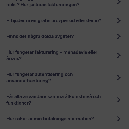
helst? Hur justeras faktureringen?
Starter: 1–9 användare
Erbjuder ni en gratis provperiod eller demo?
Team: 10–99 användare
Business: 100–299 användare
Finns det några dolda avgifter?
Enterprise: över 300 användare
Hur fungerar fakturering – månadsvis eller
årsvis?
Hur fungerar autentisering och
användarhantering?
Får alla användare samma åtkomstnivå och
funktioner?
Hur säker är min betalningsinformation?