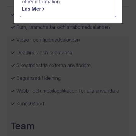
other information.
Läs Mer
Videomöten och samtal med upp till 5 deltagare
Rum, teamchattar och snabbmeddelanden
Video- och ljudmeddelanden
Deadlines och prioritering
5 kostnadsfria externa användare
Begränsad fildelning
Webb- och mobilapplikation för alla användare
Kundsupport
Team