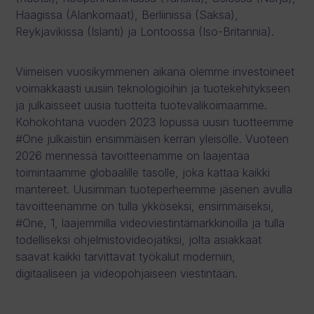
Haagissa (Alankomaat), Berliinissä (Saksa),
Reykjavikissa (Islanti) ja Lontoossa (Iso-Britannia).
Viimeisen vuosikymmenen aikana olemme investoineet
voimakkaasti uusiin teknologioihin ja tuotekehitykseen
ja julkaisseet uusia tuotteita tuotevalikoimaamme.
Kohokohtana vuoden 2023 lopussa uusin tuotteemme
#One julkaistiin ensimmäisen kerran yleisölle. Vuoteen
2026 mennessä tavoitteenamme on laajentaa
toimintaamme globaalille tasolle, joka kattaa kaikki
mantereet. Uusimman tuoteperheemme jäsenen avulla
tavoitteenamme on tulla ykköseksi, ensimmäiseksi,
#One, 1, laajemmilla videoviestintämarkkinoilla ja tulla
todelliseksi ohjelmistovideojätiksi, jolta asiakkaat
saavat kaikki tarvittavat työkalut moderniin,
digitaaliseen ja videopohjaiseen viestintään.