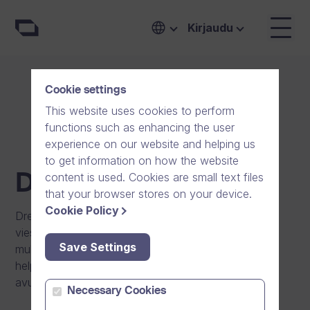
Yrityksestämme | Dream Broker
Kirjaudu
Cookie settings
This website uses cookies to perform
functions such as enhancing the user
experience on our website and helping us
to get information on how the website
content is used. Cookies are small text files
Dream Brokerista
that your browser stores on your device.
Cookie Policy
Dream Broker on suomalainen ja eurooppalainen
viestintäohjelmistoyhtiö. Autamme asiakkaitamme
Save Settings
mullistamaan viestintää, yhteistyötä sekä oppimista
helppokäyttöisten ja tietoturvallisten tuotteidemme
avulla.
Necessary Cookies