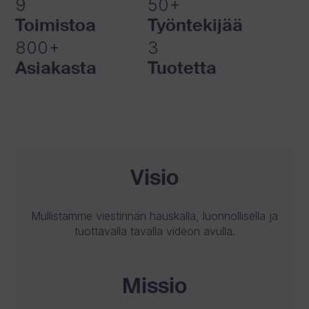
9
50+
Toimistoa
Työntekijää
800+
3
Asiakasta
Tuotetta
Visio
Mullistamme viestinnän hauskalla, luonnollisella ja
tuottavalla tavalla videon avulla.
Missio