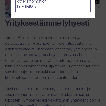
other information.
Lue lisää
Yrityksestämme lyhyesti
Dream Broker on itsenäinen suomalainen ja
eurooppalainen viestintäohjelmistoyhtiö. Autamme
asiakkaitamme mullistamaan viestintää, yhteistyötä ja
oppimista helppokäyttöisillä ja tietoturvallisilla
ohjelmistotuotteillamme. Ohjelmistotuotteemme ja
niiden palvelinympäristöt sijaitsevat Suomessa tarjoten
viestintäohjelmistomarkkinaan todellisen ja
konkreettisen eurooppalaisen vaihtoehdon.
Uusin ohjelmistotuotteemme, videoneuvottelu- ja
viestintäohjelmisto, #One, mahdollistaa tiimiesi ja
ulkoisten kumppaneidesi vaivattoman yhteydenpidon ja
yhteistyön missä ja milloin tahansa.