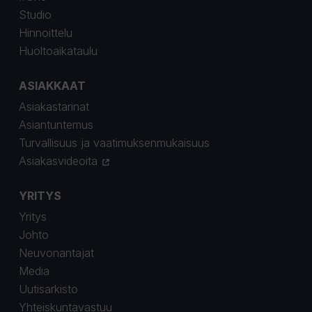
Studio
Hinnoittelu
Huoltoaikataulu
ASIAKKAAT
Asiakastarinat
Asiantuntemus
Turvallisuus ja vaatimuksenmukaisuus
Asiakasvideoita
YRITYS
Yritys
Johto
Neuvonantajat
Media
Uutisarkisto
Yhteiskuntavastuu