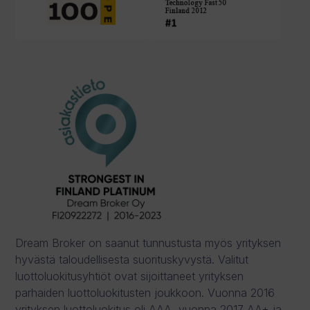
Dream Broker on saanut tunnustusta myös yrityksen
hyvästä taloudellisesta suorituskyvystä. Valitut
luottoluokitusyhtiöt ovat sijoittaneet yrityksen
parhaiden luottoluokitusten joukkoon. Vuonna 2016
yrityksen luottoluokitus oli AAA, vuonna 2017 AA+ ja