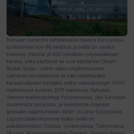
Nykyään toimimme kahdeksassa maassa Euroopassa,
työllistämme noin 60 henkilöä ja meillä on vankka
kokemus yhtiöstä yli 800 uskollisen yritysasiakkaan
kanssa, jotka käyttävät tai ovat käyttäneet Dream
Broker Studio -online-video-ohjelmistoamme.
Varhainen tavoitteemme oli tulla merkittäväksi
kansainväliseksi toimijaksi online-videoalustojen (OVP)
markkinassa vuoteen 2015 mennessä. Nykyään
olemme markkinajohtaja Pohjoismaissa, yksi Euroopan
suurimmista toimijoista, ja keskitymme nopeaan
globaaliin laajentumiseen Keski- ja Länsi-Euroopassa.
Espoon pääkonttorimme lisäksi meillä on
paikallistoimistot Oulussa, Jyväskylässä, Tukholmassa
(Ruotsi), Kööpenhaminassa (Tanska), Oslossa (Norja),