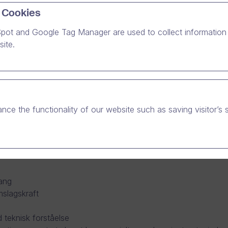
 Cookies
pot and Google Tag Manager are used to collect information 
vores velfungerende
Customer Management team i Københa
ite.
et danske marked. I stillingen som Account Executive vil du væ
er, heriblandt nogle af de stærkeste internationale, såvel so
 kundens organisation, herunder indgår planlægning og struktu
nce the functionality of our website such as saving visitor’s 
det
else af online video
mråder for videokommunikation i kundens organisation
gang
slagskraft
d teknisk forståelse