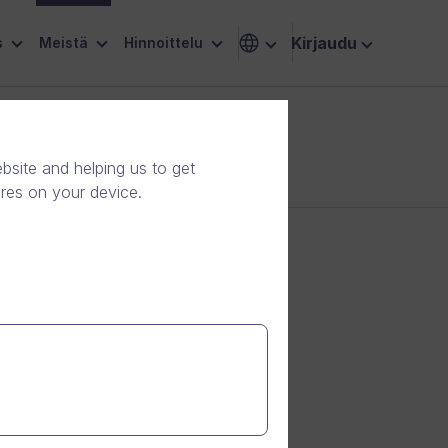
Kirjaudu
s
Meistä
Hinnoittelu
site and helping us to get
ores on your device.