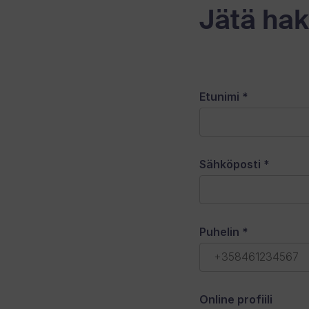
Jätä ha
Etunimi
*
Sähköposti
*
Puhelin
*
Online profiili