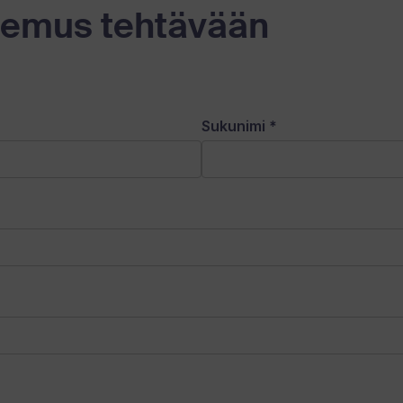
kemus tehtävään
Sukunimi
*