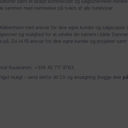
sationer samt et skarpt kommercielt og salgsorienteret mindse
jde sammen med mennesker på tværs af alle funktioner
e København med ansvar for dine egne kunder og salgscases sa
 salgsevner og mulighed for at udvikle din karriere i både Danm
re på. Du vil få ansvar for dine egne kunder og projekter samt 
 Samuli Ruuskanen, +358 40 717 9763.
urtigst muligt – send derfor dit CV og ansøgning (begge dele
på