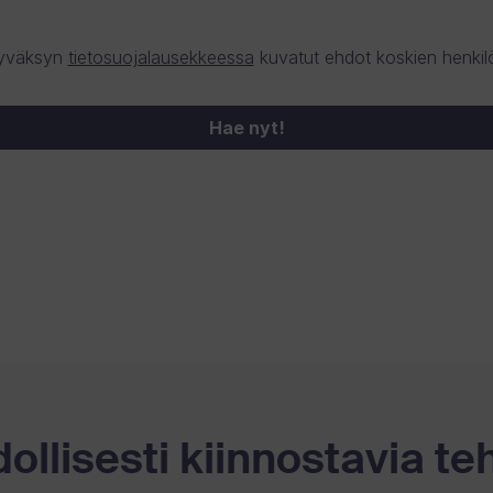
 hyväksyn
tietosuojalausekkeessa
kuvatut ehdot koskien henkilö
Hae nyt!
llisesti kiinnostavia te