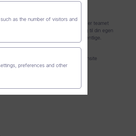
such as the number of visitors and
vn.
Fra vores kontor i Indre København er teamet
re ansvarlig for implementering og salg til din egen
m danske brands. Private såvel som offentlige.
rering af videostrategi, afholdelse af onsite
settings, preferences and other