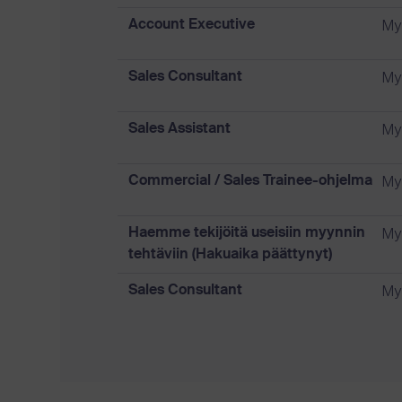
My
Account Executive
My
Sales Consultant
My
Sales Assistant
My
Commercial / Sales Trainee-ohjelma
My
Haemme tekijöitä useisiin myynnin
tehtäviin (Hakuaika päättynyt)
My
Sales Consultant