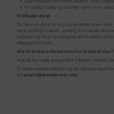
God forståelse for kommunikation i store organi
En dygtig strateg og formidler samt kunne arbe
Vi tilbyder dig at
Du bliver en del af et ungt og dynamisk team i Indr
bliver grundigt coachet, sparring til at udvikle dine
belønnes og fejl er en integreret del af måden at læ
Management team.
Klar til at starte din karriere hos Dream Broker?
Hvis du har nogle spørgsmål til stillingen, kontakt
Vi holder samtaler løbende og ser stillingen besat h
til
careers@dreambroker.com