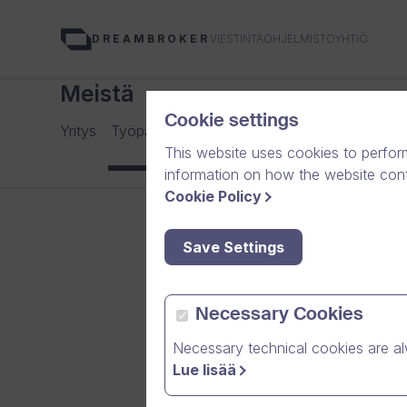
VIESTINTÄOHJELMISTOYHTIÖ
DREAMBROKER
Meistä
Cookie settings
Yritys
Työpaikat
Tiimi
Media
Uutisarkisto
Yht
This website uses cookies to perfor
information on how the website conte
Cookie Policy
Save Settings
Necessary Cookies
Necessary technical cookies are al
Lue lisää