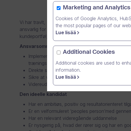
Marketing and Analytics
Cookies of Google Analytics, HubS
Vi har travlt, og vi leder derfor efter en kollega til 
the most popular pages of our webs
ansvarlig for vores eksisterende kundeportfølje på d
Lue lisää
kundeportfølje bestående af 20-50 eksisterende kund
Ansvarsområder
Additional Cookies
Implementeringen af vores online videoplatform i
Additional cookies are used to enha
træningsworkshops
information.
Direkte salgsaktiviteter for udvikling af samarbej
Lue lisää
Sikre at vores kunder får værdi af deres anvend
Videreudvikle og identificere nye anvendelseso
Den ideelle kandidat
Har en ambitiøs, positiv og resultatorienteret til
Er en velformuleret ’peoples person’med gennem
Har en relevant videregående uddannelse
Er nysgerrig på, hvad der rører sig og har en go