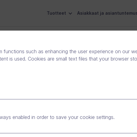
Tuotteet
Asiakkaat ja asiantuntemu
eiskuntavastuu
Ota yhteyttä
m functions such as enhancing the user experience on our web
nt is used. Cookies are small text files that your browser st
Account Executive
Copenhagen, Denmark
Full-time
ways enabled in order to save your cookie settings.