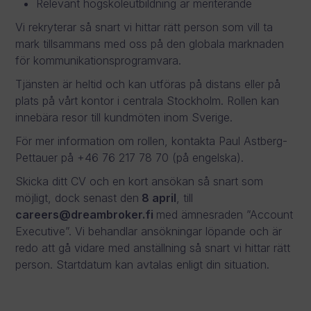
Relevant högskoleutbildning är meriterande
Vi rekryterar så snart vi hittar rätt person som vill ta
mark tillsammans med oss på den globala marknaden
för kommunikationsprogramvara.
Tjänsten är heltid och kan utföras på distans eller på
plats på vårt kontor i centrala Stockholm. Rollen kan
innebära resor till kundmöten inom Sverige.
För mer information om rollen, kontakta Paul Astberg-
Pettauer på +46 76 217 78 70 (på engelska).
Skicka ditt CV och en kort ansökan så snart som
möjligt, dock senast den
8 april
, till
careers@dreambroker.fi
med ämnesraden ”Account
Executive”. Vi behandlar ansökningar löpande och är
redo att gå vidare med anställning så snart vi hittar rätt
person. Startdatum kan avtalas enligt din situation.