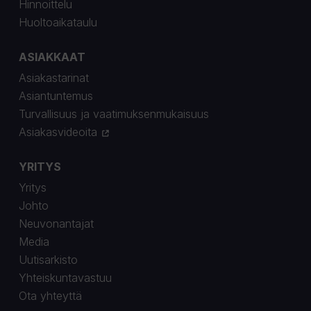
Hinnoittelu
Huoltoaikataulu
ASIAKKAAT
Asiakastarinat
Asiantuntemus
Turvallisuus ja vaatimuksenmukaisuus
Asiakasvideoita
YRITYS
Yritys
Johto
Neuvonantajat
Media
Uutisarkisto
Yhteiskuntavastuu
Ota yhteyttä