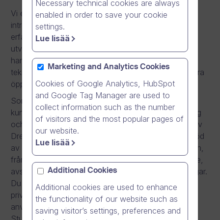
Necessary technical cookies are always
Vi erbjuder goda karriärmöjligheter för dig som är
enabled in order to save your cookie
intresserad av kundansvar. Vi söker personer med
settings.
erfarenhet av B2B-försäljning som vill fortsätta
Lue lisää
utvecklas brett inom försäljning och kundarbete. Nu
har du möjlighet att vara med och ta en nordisk
Marketing and Analytics Cookies
teknologilösning vidare mot global framgång, sök våra
Cookies of Google Analytics, HubSpot
öppna roller.
and Google Tag Manager are used to
Som en del av vår organisation för försäljning och
collect information such as the number
kundansvar arbetar du med personlig direktförsäljning
of visitors and the most popular pages of
och ansvarar för din egen kundportfölj som består av
our website.
Dream Brokers svenska kundorganisationer. Med stöd
Lue lisää
av ditt team har du fullt ansvar för hela säljprocessen,
från första kontakt och mötesbokning till offertarbete,
avslut och införande av våra kommunikationslösningar.
Additional Cookies
Du arbetar dagligen med beslutsfattare inom både
Additional cookies are used to enhance
privat och offentlig sektor. Ditt mål är att öka
the functionality of our website such as
användningen av våra mjukvaruprodukter #One och
saving visitor’s settings, preferences and
Studio samt säkerställa att våra kunder får största