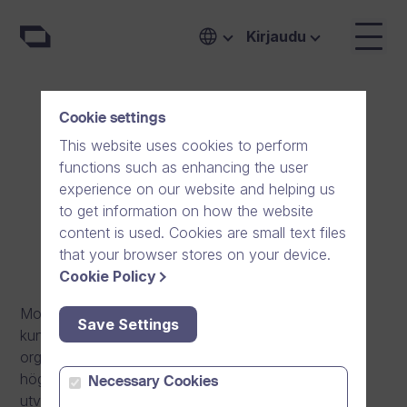
Kirjaudu
Cookie settings
Account Executive
This website uses cookies to perform
functions such as enhancing the user
Stockholm, Sweden
Full-time
experience on our website and helping us
to get information on how the website
content is used. Cookies are small text files
that your browser stores on your device.
Cookie Policy
Motiveras du av meningsfullt försäljnings- och
Save Settings
kundarbete där du på riktigt kan bidra till
organisationers framgång genom lättanvända,
högkvalitativa och säkra kommunikationslösningar
Necessary Cookies
utvecklade i Europa?