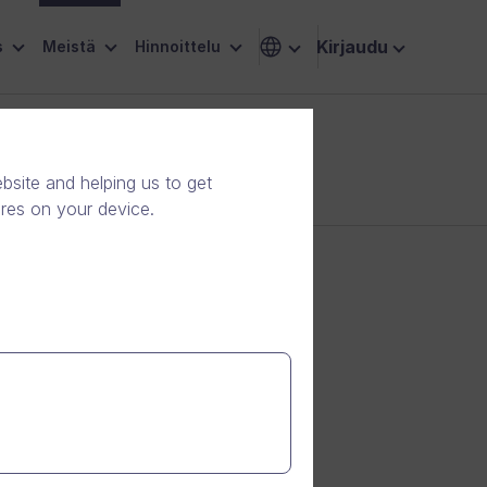
Kirjaudu
s
Meistä
Hinnoittelu
site and helping us to get
ores on your device.