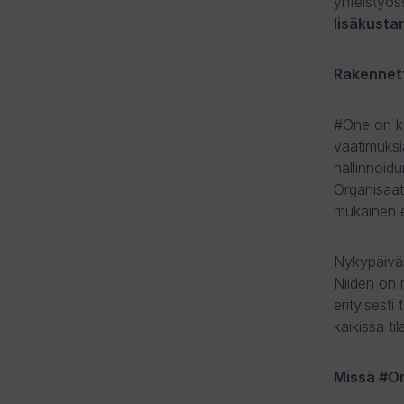
yhteistyös
lisäkusta
Rakennett
#One on ke
vaatimuksia
hallinnoid
Organisaat
mukainen e
Nykypäivän
Niiden on 
erityisesti
kaikissa til
Missä #On