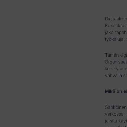
Digitaalin
Kokoukset,
jako tapah
työkaluja,
Tämän digi
Organisaati
kun kyse o
vahvalla sä
Mikä on eI
Sähköinen 
verkossa. S
ja sitä käy