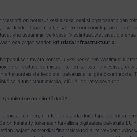
en viestintä on noussut keskeiseksi osaksi organisaatioiden toi
 asiakkaiden tapaamiset, sisäinen koordinointi ja arkaluonteis
tuvat yhä useammin verkossa. Viestintäalustat eivät ole enää 
 vaan osa organisaation
kriittistä infrastruktuuria
.
harppauksen myötä korostuu yksi keskeinen vaatimus: luotta
oiden on voitava varmistaa, kenen kanssa ne viestivät, erityise
n arkaluonteisista tiedoista, palveluista tai päätöksenteosta. 
hköisellä tunnistautumisella, eID:llä, on ratkaiseva rooli.
D ja miksi se on niin tärkeä?
tunnistautuminen, eli eID, on standardoitu tapa todentaa henki
e on kehitetty tukemaan turvallisia digitaalisia palveluita EU:n 
tetään laajasti esimerkiksi finanssisektorilla, terveydenhuolloss