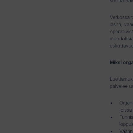
sosiaalipa
Verkossa t
läsnä, vaa
operatiivi
muodollisia
uskottavuu
Miksi org
Luottamuks
palvelee use
Organi
joissa
Tunnis
loppua
Väärin