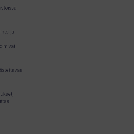
istöissä
into ja
toimivat
distettavaa
ukset,
uttaa