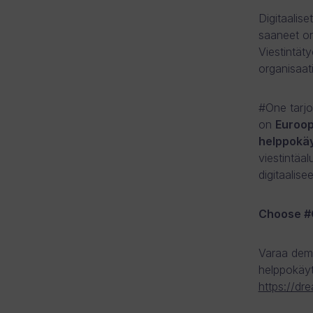
Digitaalis
saaneet or
Viestintät
organisaat
#One tarjo
on
Euroopa
helppokä
viestintäa
digitaalis
Choose #
Varaa demo 
helppokäyt
https://d