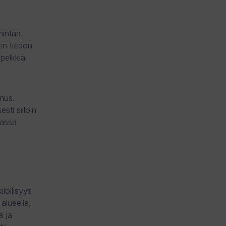
mintaa.
en tiedon
pelkkiä
mus.
sti silloin
Tässä
löllisyys
alueella,
a ja