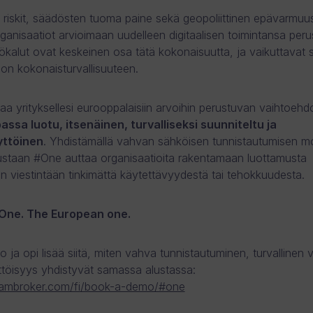
et riskit, säädösten tuoma paine sekä geopoliittinen epävarmuu
ganisaatiot arvioimaan uudelleen digitaalisen toimintansa perus
yökalut ovat keskeinen osa tätä kokonaisuutta, ja vaikuttavat
ion kokonaisturvallisuuteen.
aa yrityksellesi eurooppalaisiin arvoihin perustuvan vaihtoehd
ssa luotu, itsenäinen, turvalliseksi suunniteltu ja
yttöinen
. Yhdistämällä vahvan sähköisen tunnistautumisen mo
lustaan #One auttaa organisaatioita rakentamaan luottamusta
een viestintään tinkimättä käytettävyydestä tai tehokkuudesta.
One. The European one.
ja opi lisää siitä, miten vahva tunnistautuminen, turvallinen vi
töisyys yhdistyvät samassa alustassa:
reambroker.com/fi/book-a-demo/#one