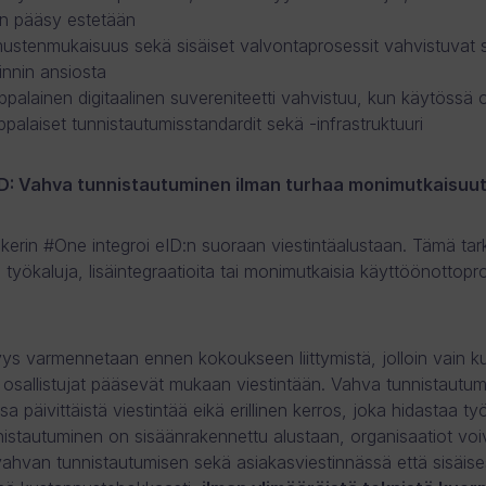
on pääsy estetään
ustenmukaisuus sekä sisäiset valvontaprosessit vahvistuvat 
innin ansiosta
palainen digitaalinen suvereniteetti vahvistuu, kun käytössä 
palaiset tunnistautumisstandardit sekä -infrastruktuuri
D: Vahva tunnistautuminen ilman turhaa monimutkaisuu
erin #One integroi eID:n suoraan viestintäalustaan. Tämä tark
siä työkaluja, lisäintegraatioita tai monimutkaisia käyttöönottopr
syys varmennetaan ennen kokoukseen liittymistä, jolloin vain ku
t osallistujat pääsevät mukaan viestintään. Vahva tunnistautu
a päivittäistä viestintää eikä erillinen kerros, joka hidastaa ty
istautuminen on sisäänrakennettu alustaan, organisaatiot voi
vahvan tunnistautumisen sekä asiakasviestinnässä että sisäis