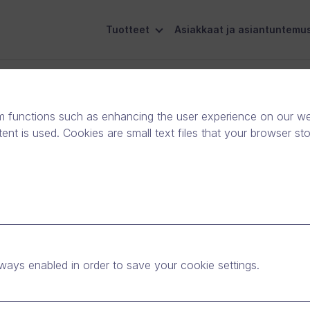
Tuotteet
Asiakkaat ja asiantuntemu
eiskuntavastuu
Ota yhteyttä
m functions such as enhancing the user experience on our web
nt is used. Cookies are small text files that your browser st
s osaksi digitaalista
ways enabled in order to save your cookie settings.