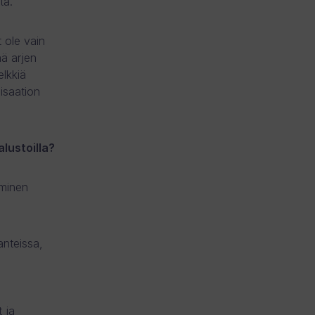
tä.
 ole vain
ää arjen
elkkiä
nisaation
lustoilla?
aminen
anteissa,
 ja