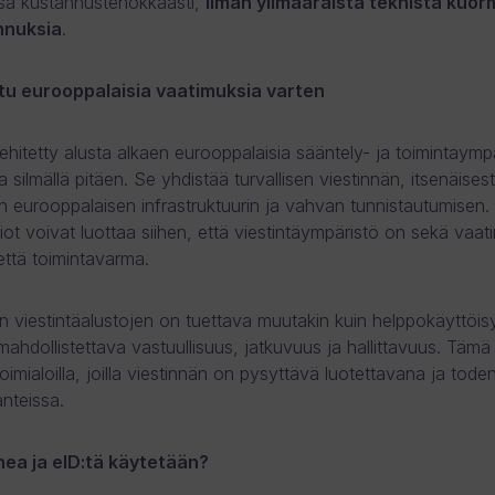
sä kustannustehokkaasti,
ilman ylimääräistä teknistä kuor
nnuksia
.
u eurooppalaisia vaatimuksia varten
hitetty alusta alkaen eurooppalaisia sääntely- ja toimintaymp
 silmällä pitäen. Se yhdistää turvallisen viestinnän, itsenäisest
un eurooppalaisen infrastruktuurin ja vahvan tunnistautumisen.
iot voivat luottaa siihen, että viestintäympäristö on sekä vaa
ttä toimintavarma.
 viestintäalustojen on tuettava muutakin kuin helppokäyttöisy
mahdollistettava vastuullisuus, jatkuvuus ja hallittavuus. Tämä
 toimialoilla, joilla viestinnän on pysyttävä luotettavana ja tod
anteissa.
ea ja eID:tä käytetään?