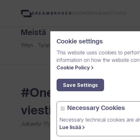
VIESTINTÄOHJELMISTOYHTIÖ
DREAMBROKER
Meistä
Cookie settings
Yritys
Työpaikat
Tiimi
Media
Uutisarkisto
Yht
This website uses cookies to perfor
information on how the website conte
Cookie Policy
Save Settings
#One + eID: Luottamu
viestintää
Necessary Cookies
Necessary technical cookies are al
Julkaistu
:
17/03/2026
|
Yleinen
|
Uutiset
Lue lisää