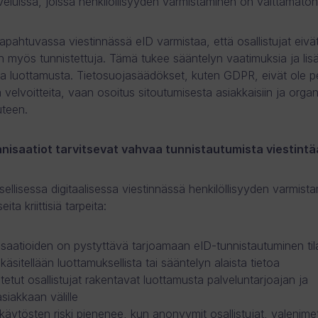
lveluissa, joissa henkilöllisyyden varmistaminen on välttämätön
apahtuvassa viestinnässä eID varmistaa, että osallistujat eivät
n myös tunnistettuja. Tämä tukee sääntelyn vaatimuksia ja lis
sta luottamusta. Tietosuojasäädökset, kuten GDPR, eivät ole p
 velvoitteita, vaan osoitus sitoutumisesta asiakkaisiin ja orga
teen.
anisaatiot tarvitsevat vahvaa tunnistautumista viestintäa
ellisessa digitaalisessa viestinnässä henkilöllisyyden varmist
ita kriittisiä tarpeita:
saatioiden on pystyttävä tarjoamaan eID-tunnistautuminen til
 käsitellään luottamuksellista tai sääntelyn alaista tietoa
tetut osallistujat rakentavat luottamusta palveluntarjoajan ja
siakkaan välille
käytösten riski pienenee, kun anonyymit osallistujat, valenimet