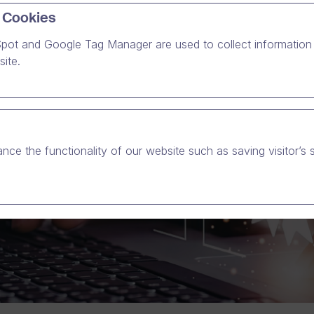
 Cookies
pot and Google Tag Manager are used to collect information 
ite.
nce the functionality of our website such as saving visitor’s 