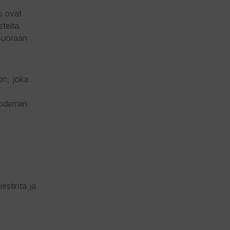
s ovat
teita.
 suoraan
on, joka
derniin
estintä ja