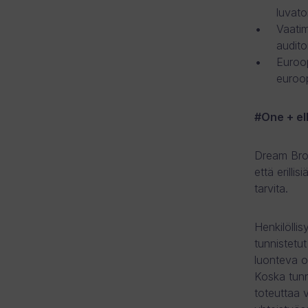
luvat
Vaatim
audito
Euroop
euroop
#One + eI
Dream Brok
että erilli
tarvita.
Henkilölli
tunnistetu
luonteva os
Koska tunn
toteuttaa 