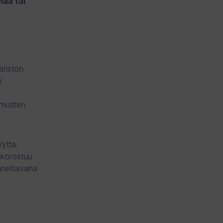
maa tai
äristön
i
timusten
yttä.
 korostuu
ennettavana