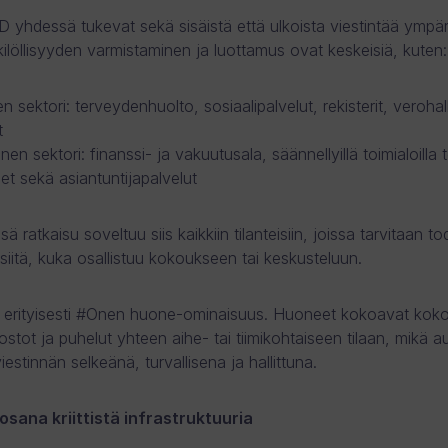
D yhdessä tukevat sekä sisäistä että ulkoista viestintää ympär
kilöllisyyden varmistaminen ja luottamus ovat keskeisiä, kuten:
en sektori: terveydenhuolto, sosiaalipalvelut, rekisterit, verohall
t
inen sektori: finanssi- ja vakuutusala, säännellyillä toimialoilla 
set sekä asiantuntijapalvelut
 ratkaisu soveltuu siis kaikkiin tilanteisiin, joissa tarvitaan to
siitä, kuka osallistuu kokoukseen tai keskusteluun.
 erityisesti #Onen huone-ominaisuus. Huoneet kokoavat koko
dostot ja puhelut yhteen aihe- tai tiimikohtaiseen tilaan, mikä a
estinnän selkeänä, turvallisena ja hallittuna.
osana kriittistä infrastruktuuria