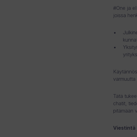
#One ja eI
joissa hen
Julkin
kunna
Yksity
yrityk
Käytännössä
varmuutta 
Tätä tukee
chatit, tie
pitämään vi
Viestintä 