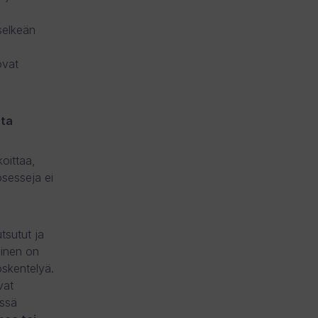
selkeän
ovat
tta
oittaa,
osesseja ei
tsutut ja
minen on
öskentelyä.
vat
essä