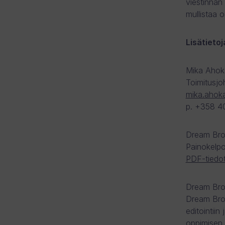
viestinnän
mullistaa o
Lisätietoj
Mika Ahok
Toimitusjo
mika.ahok
p. +358 4
Dream Brok
Painokelpo
PDF-tiedot
Dream Brok
Dream Brok
editointii
oppimisen 