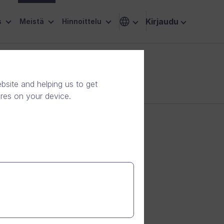
Kirjaudu
s
Meistä
Hinnoittelu
site and helping us to get
ores on your device.