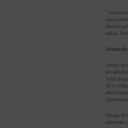
”Tavoittel
kasvu lähte
pilvissä j
päivä. Täm
Dream Bro
Dream Brok
ennakkoluu
yhtiö avas
2013 yhtiö
aikoo kasva
ohjelmist
Dream Brok
editointii