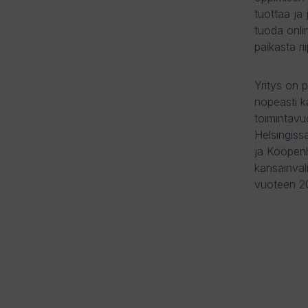
tuottaa ja 
tuoda onlin
paikasta rii
Yritys on 
nopeasti k
toimintavu
Helsingiss
ja Kööpenh
kansainväli
vuoteen 2