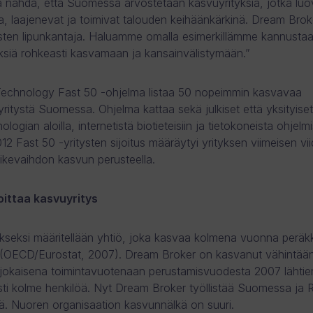
 nähdä, että Suomessa arvostetaan kasvuyrityksiä, jotka luo
a, laajenevat ja toimivat talouden keihäänkärkinä. Dream Brok
sten lipunkantaja. Haluamme omalla esimerkillämme kannusta
yksiä rohkeasti kasvamaan ja kansainvälistymään.”
Technology Fast 50 -ohjelma listaa 50 nopeimmin kasvavaa
yritystä Suomessa. Ohjelma kattaa sekä julkiset että yksityiset
nologian aloilla, internetistä biotieteisiin ja tietokoneista ohjelmi
2 Fast 50 -yritysten sijoitus määräytyi yrityksen viimeisen vi
liikevaihdon kasvun perusteella.
oittaa kasvuyritys
kseksi määritellään yhtiö, joka kasvaa kolmena vuonna peräkk
 (OECD/Eurostat, 2007). Dream Broker on kasvanut vähintää
 jokaisena toimintavuotenaan perustamisvuodesta 2007 lähtien
listi kolme henkilöä. Nyt Dream Broker työllistää Suomessa ja 
ä. Nuoren organisaation kasvunnälkä on suuri.