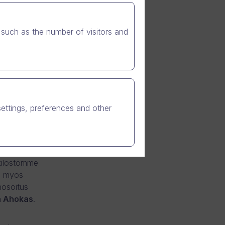
such as the number of visitors and
 on
en
mistoyhtiö
settings, preferences and other
tiin
nkilöstömme
u myös
nosoitus
a Ahokas
.