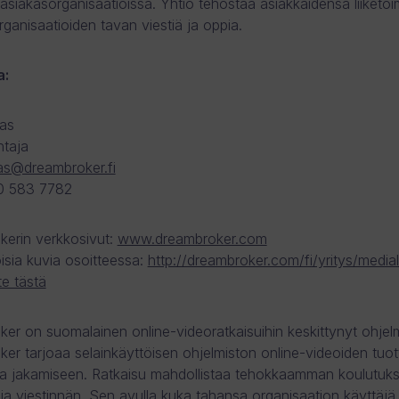
 asiakasorganisaatioissa. Yhtiö tehostaa asiakkaidensa liiketoi
rganisaatioiden tavan viestiä ja oppia.
a:
as
htaja
as@dreambroker.fi
0 583 7782
erin verkkosivut:
www.dreambroker.com
isia kuvia osoitteessa:
http://dreambroker.com/fi/yritys/media
e tästä
er on suomalainen online-videoratkaisuihin keskittynyt ohjelm
er tarjoaa selainkäyttöisen ohjelmiston online-videoiden tuo
n ja jakamiseen. Ratkaisu mahdollistaa tehokkaamman koulutuk
ja viestinnän. Sen avulla kuka tahansa organisaation käyttäjä