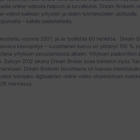
jaella online-videoita helposti ja turvallisesti. Dream Brokerin v
e-videot kaikkien yritysten ja niiden työntekijöiden ulottuville,
ppumatta – kaikilla päätelaitteilla.
perustettu vuonna 2007, ja se työllistää 60 henkilöä. Dream 
asvava kasvuyritys – vuosittainen kasvu on ylittänyt 100 % j
otena yrityksen perustamisesta alkaen. Yrityksen pääkonttori s
ä. Syksyn 2012 aikana Dream Broker avaa toimistot myös Tu
aminaan. Dream Brokerin tavoitteena on kasvaa merkittäväks
seksi toimijaksi digitaalisten online-video-ohjelmistojen markk
015 mennessä.