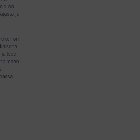
isio on
 ajasta ja
Broker on
okaisena
ijaitsee
kholmaan
i
inassa