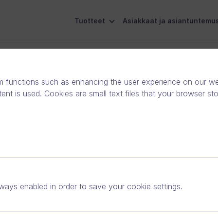
Tuotteet
Asiakkaat ja asiantuntemu
eiskuntavastuu
Ota yhteyttä
m functions such as enhancing the user experience on our web
nt is used. Cookies are small text files that your browser st
uomen nopeimmin
ritys
ways enabled in order to save your cookie settings.
ötiedotteet
|
Uutiset