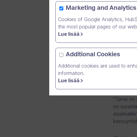
Marketing and Analytics
Cookies of Google Analytics, HubS
Suomalain
the most popular pages of our webs
Technology
Lue lisää
vuosina 2
Dream Brok
Additional Cookies
kahdeksatt
Additional cookies are used to enha
on vuosina
information.
keskiviikk
Lue lisää
Ruoholahd
”Tämä on u
on uurasta
asiakkaill
kasvuyrityk