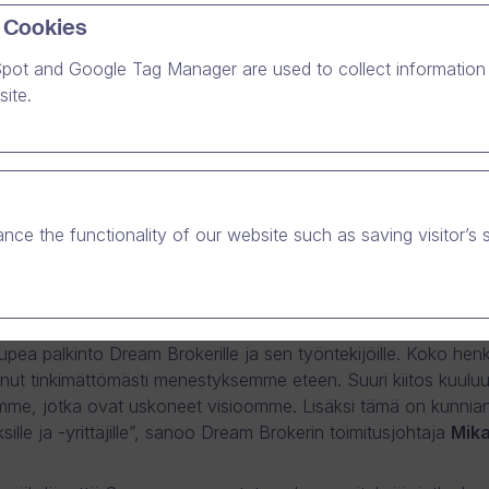
 Cookies
pot and Google Tag Manager are used to collect information 
en ohjelmistoyhtiö Dream Broker on voittanut Deloitten
ite.
 Fast 50 -kilpailun. Kasvuyritysten sarjan kirkkain tähti
007–2011 kasvanut 2712 %.
er voitti maamme teknologiayritysten kasvupalkinnon Deloitt
a kertaa järjestämässä Technology Fast 50 -kilpailussa. Ohjel
nce the functionality of our website such as saving visitor’s 
 2007–2011 kasvanut yhteensä 2712 prosenttia. Voitto julkistet
oiltana 21.11. Fast 50 ”Powerful Connections” -seminaarissa
essa.
pea palkinto Dream Brokerille ja sen työntekijöille. Koko he
nut tinkimättömästi menestyksemme eteen. Suuri kiitos kuulu
emme, jotka ovat uskoneet visioomme. Lisäksi tämä on kunnia
sille ja -yrittäjille”, sanoo Dream Brokerin toimitusjohtaja
Mik