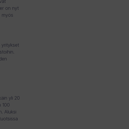
vat
er on nyt
a myös
 yritykset
stoihin.
iden
äin yli 20
n 100
. Aluksi
Ruotsissa