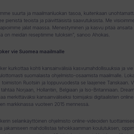
emme suurta ja maailmanluokan tasoa, kuitenkaan unohtamatta
e pienistä teoista ja päivittäisistä saavutuksista. Me visioimm
a lapioimme jalat maassa. Menestyminen ja kasvu pitää ansaita
ä on meidän reseptimme tuloksiin”, sanoo Ahokas.
ker vie Suomea maailmalle
er kurkottaa kohti kansainvälisiä kasvumahdollisuuksia ja vie
lottomasti suomalaista ohjelmisto-osaamista maailmalle. Lo
i toimiston Ruotsiin ja loppuvuodesta se laajenee Tanskaan.
 tähtää Norjaan, Hollantiin, Belgiaan ja Iso-Britanniaan. Drea
a merkittäväksi kansainväliseksi toimijaksi digitaalisten onlin
ojen markkinassa vuoteen 2015 mennessä.
erin selainkäyttöinen ohjelmisto online-videoiden tuottamise
n ja jakamiseen mahdollistaa tehokkaamman koulutuksen, oppim