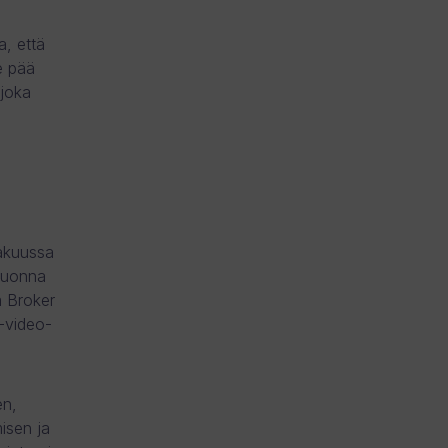
, että
e pää
 joka
kakuussa
 Vuonna
m Broker
e-video-
en,
isen ja