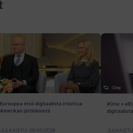
t
Eurooppa etsii digitaalista irtiottoa
#One + eID
Amerikan jättiläisistä
digitaalist
JULKAISTU
:
08/05/2026
JULKAIST