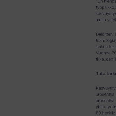
”On hienoa
työpaikkoj
kasvuyrity
muita yrit
Deloitten 
teknologia
kaikilla tek
Vuonna 201
tilikauden 
Tätä tark
Kasvuyrity
prosenttia
prosenttia
yhtiö työl
60 henkilö