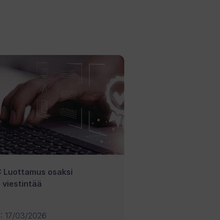
: Luottamus osaksi
a viestintää
U
:
17/03/2026