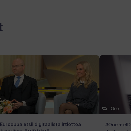
t
Eurooppa etsii digitaalista irtiottoa
#One + eID