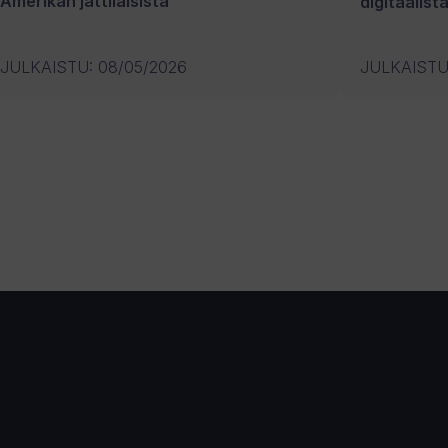
Amerikan jättiläisistä
digitaalist
JULKAISTU
:
08/05/2026
JULKAIST