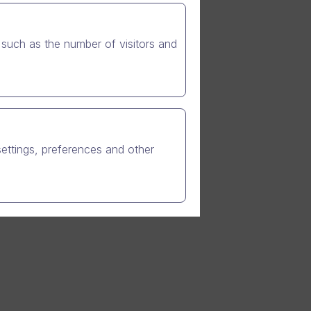
itämme
016!
such as the number of visitors and
settings, preferences and other