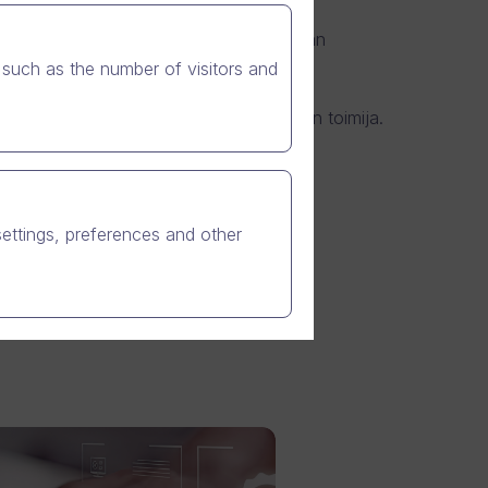
 henkilöstön perehdytykseen ja strategian
such as the number of visitors and
me alkoholimarkkinoiden toiseksi suurin toimija.
nkilöstön määrä on lähes 200.
settings, preferences and other