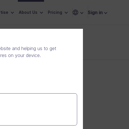
Sign in
tise
About Us
Pricing
site and helping us to get
ores on your device.