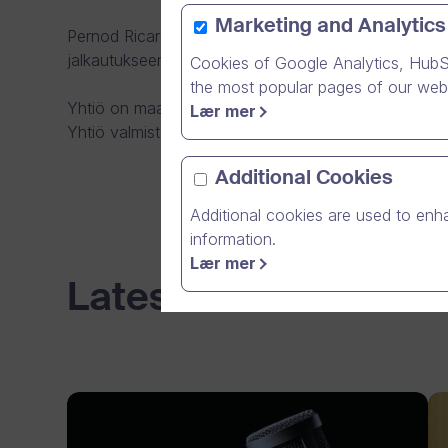
Marketing and Analytics
Pernod Ricard Finland Oy aikoo hyödyntää Dream Bro
jalkautukseen.
Cookies of Google Analytics, HubS
the most popular pages of our webs
Yhtiö on maailman toiseksi suurimman alkoholikonser
Lær mer
Yhtiö valmistaa, maahantuo, markkinoi, myy ja jakel
Additional Cookies
Additional cookies are used to enha
information.
Lær mer
Latest News