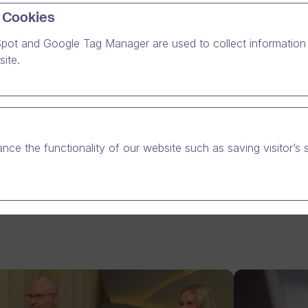
 Cookies
kerin ohjeistusratkaisua toimintajärjestelmän ohjeistukseen,
pot and Google Tag Manager are used to collect information 
ite.
nin, ranskalaisen Pernod Ricardin omistama tytäryhtiö ja maam
ee noin 400 kotimaista ja kansainvälistä alkoholituotetta. He
nce the functionality of our website such as saving visitor’s 